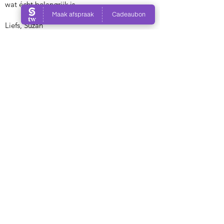
wat écht belangrijk is.
Liefs, Suzan
Klooster Dolphia
Gronausestraat 710 / 204-A
7534 AM Enschede
Telefoon:
06 1360 6256
E-mail:
suucure@gmail.com
​KvK:
08148729
Copyright 2006 by SuuCure