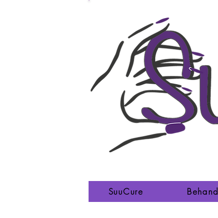
SuuCure
Behand