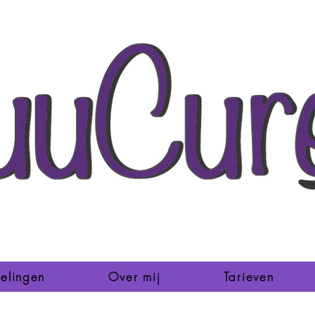
elingen
Over mij
Tarieven