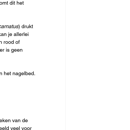
omt dit het 
carnatus
) drukt 
n je allerlei 
n rood of 
er is geen 
in het nagelbed. 
oeken van de 
eeld veel voor 