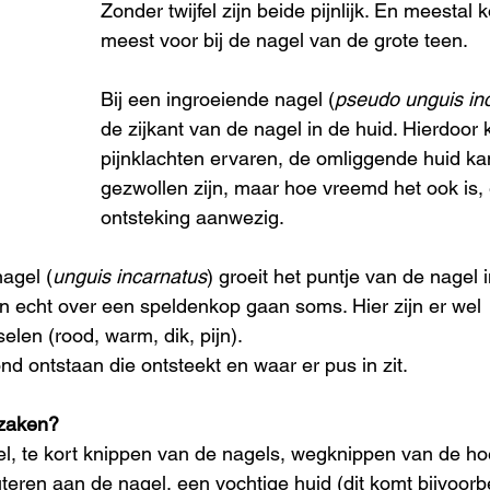
Zonder twijfel zijn beide pijnlijk. En meestal k
meest voor bij de nagel van de grote teen.
Bij een ingroeiende nagel (
pseudo unguis in
de zijkant van de nagel in de huid. Hierdoor ka
pijnklachten ervaren, de omliggende huid ka
gezwollen zijn, maar hoe vreemd het ook is, 
ontsteking aanwezig.
nagel (
unguis incarnatus
) groeit het puntje van de nagel 
n echt over een speldenkop gaan soms. Hier zijn er wel 
elen (rood, warm, dik, pijn).
nd ontstaan die ontsteekt en waar er pus in zit.
rzaken?
l, te kort knippen van de nagels, wegknippen van de h
teren aan de nagel, een vochtige huid (dit komt bijvoorb