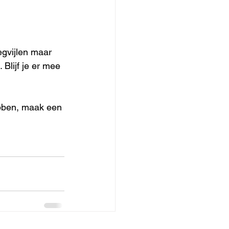
egvijlen maar 
 Blijf je er mee 
ebben, maak een 